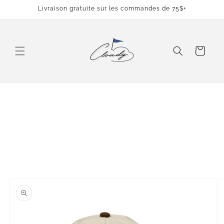
et
Livraison gratuite sur les commandes de 75$+
passer
au
contenu
Panier
Passer aux
informations
produits