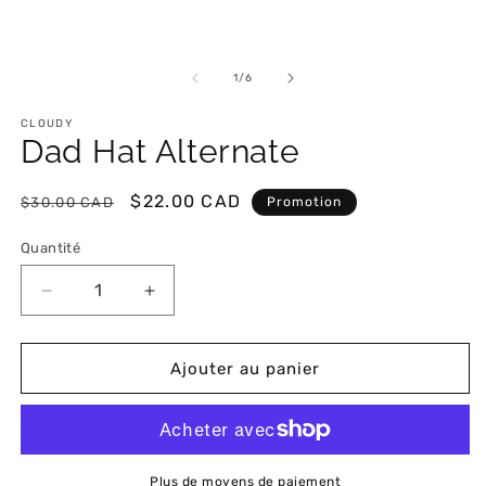
de
1
/
6
CLOUDY
Dad Hat Alternate
Prix
Prix
$22.00 CAD
$30.00 CAD
Promotion
habituel
promotionnel
Quantité
Réduire
Augmenter
la
la
quantité
quantité
de
de
Ajouter au panier
Dad
Dad
Hat
Hat
Alternate
Alternate
Plus de moyens de paiement